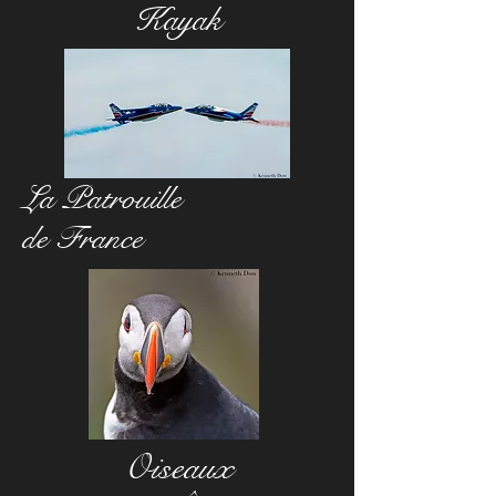
Kayak
La Patrouille
de France
Oiseaux