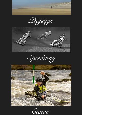
Paysage
Speedway
Canoë-