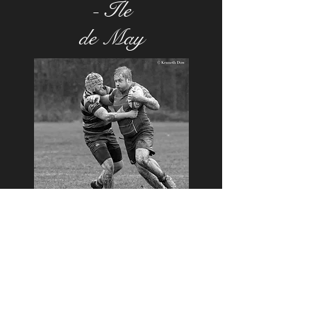
- Île
de May
Rugby